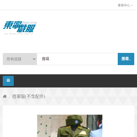
會員中心
搜尋..
陸軍服(不含配件)