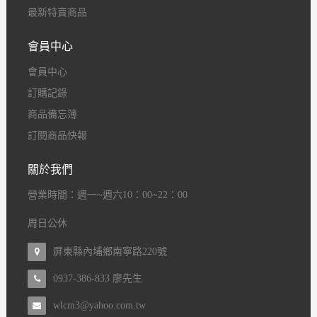
最新特賣商品
會員中心
會員中心
訂購記錄
商品備忘簿
訂閱商品快報
關於我們
營業時間
：
週一~週六10：00~22：00
周日公休
屏東縣內埔鄉南寧路220號
0937-386-833 廖先生
wlcm3@yahoo.com.tw