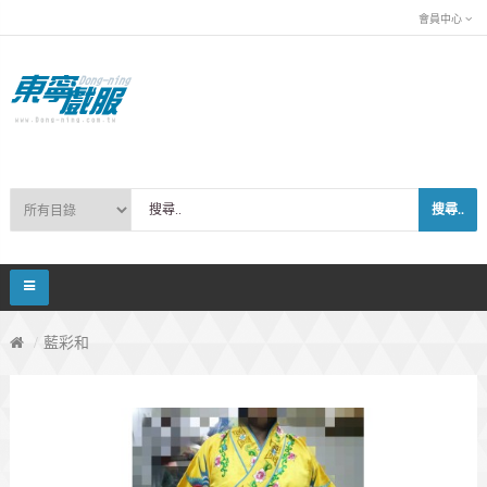
會員中心
搜尋..
藍彩和