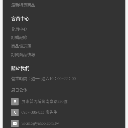
最新特賣商品
會員中心
會員中心
訂購記錄
商品備忘簿
訂閱商品快報
關於我們
營業時間
：
週一~週六10：00~22：00
周日公休
屏東縣內埔鄉南寧路220號
0937-386-833 廖先生
wlcm3@yahoo.com.tw