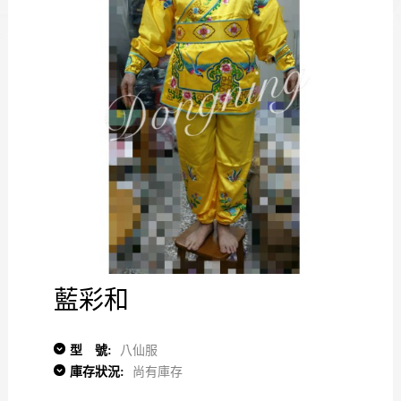
藍彩和
型 號:
八仙服
庫存狀況:
尚有庫存