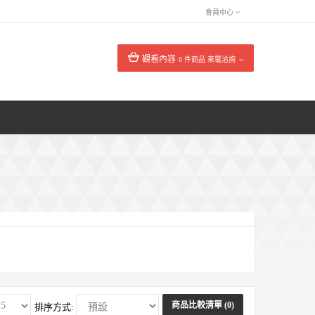
會員中心
觀看內容
0 件商品 來電洽詢
商品比較清單 (0)
排序方式: